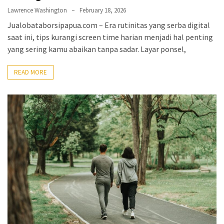
CATEGORIES
Lawrence Washington
February 18, 2026
Jualobataborsipapua.com – Era rutinitas yang serba digital
Productivity
saat ini, tips kurangi screen time harian menjadi hal penting
&
yang sering kamu abaikan tanpa sadar. Layar ponsel,
Time
(67)
READ MORE
Confidence
&
Mindset
(67)
Journaling
&
Habits
(66)
tips
&