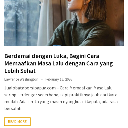
Jangan
Abaikan!
Begini
Cara
Hidup
Sehat
Anak
Berdamai dengan Luka, Begini Cara
Kos
Biar
Memaafkan Masa Lalu dengan Cara yang
Nggak
Lebih Sehat
Tumbang
Lawrence Washington
February 19, 2026
Jualobataborsipapua.com – Cara Memaafkan Masa Lalu
Terlalu
sering terdengar sederhana, tapi praktiknya jauh dari kata
Lama
mudah. Ada cerita yang masih nyangkut di kepala, ada rasa
Main
bersalah
HP?
Saatnya
READ MORE
Coba