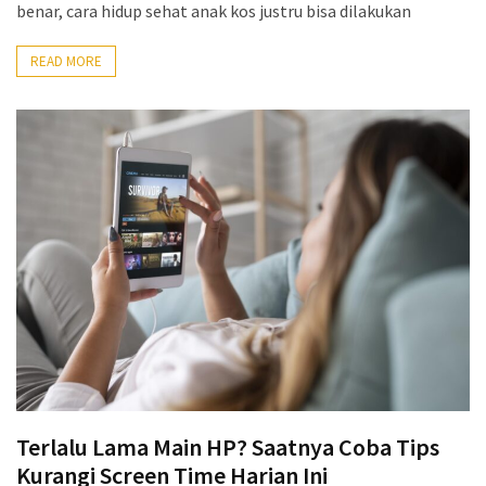
Lebih
benar, cara hidup sehat anak kos justru bisa dilakukan
Sehat
READ MORE
Bukan
Karena
Kurang
Berusaha,
Begini
Cara
Mencari
Passion
dalam
Diri
yang
Tepat
Terlalu Lama Main HP? Saatnya Coba Tips
MOST
USED
Kurangi Screen Time Harian Ini