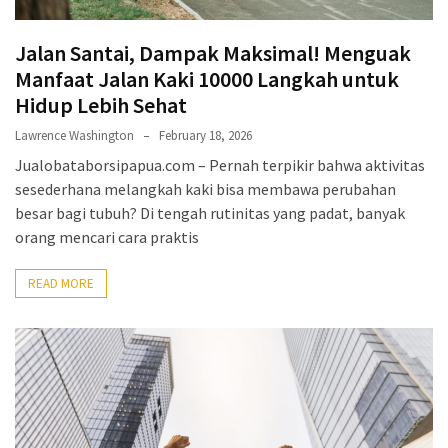
trik
(27)
Jalan Santai, Dampak Maksimal! Menguak
Uncategorized
Manfaat Jalan Kaki 10000 Langkah untuk
(1)
Hidup Lebih Sehat
Lawrence Washington
February 18, 2026
Jualobataborsipapua.com – Pernah terpikir bahwa aktivitas
sesederhana melangkah kaki bisa membawa perubahan
besar bagi tubuh? Di tengah rutinitas yang padat, banyak
orang mencari cara praktis
READ MORE