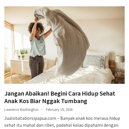
Tips
Kurangi
Screen
Time
Harian
Ini
Jalan
Santai,
Dampak
Maksimal!
Menguak
Manfaat
Jalan
Jangan Abaikan! Begini Cara Hidup Sehat
Kaki
Anak Kos Biar Nggak Tumbang
10000
Lawrence Washington
February 19, 2026
Langkah
untuk
Jualobataborsipapua.com – Banyak anak kos merasa hidup
Hidup
sehat itu mahal dan ribet, padahal kalau dipahami dengan