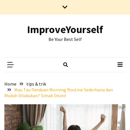
Skip
Skip
to
to
content
content
RECENT
POSTS
ImproveYourself
Be Your Best Self
Berdamai
dengan
Luka,
Begini
Cara
Memaafkan
Masa
Home
tips & trik
Lalu
Mau Tau Panduan Morning Routine Sederhana dan
Mudah Dilakukan? Simak Disini!
dengan
Cara
yang
Lebih
Sehat