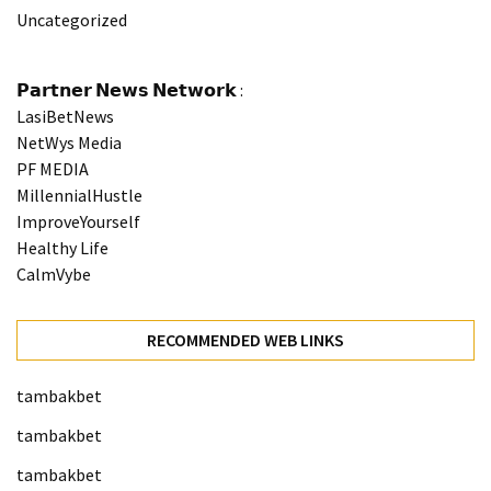
Uncategorized
𝗣𝗮𝗿𝘁𝗻𝗲𝗿 𝗡𝗲𝘄𝘀 𝗡𝗲𝘁𝘄𝗼𝗿𝗸 :
LasiBetNews
NetWys Media
PF MEDIA
MillennialHustle
ImproveYourself
Healthy Life
CalmVybe
RECOMMENDED WEB LINKS
tambakbet
tambakbet
tambakbet