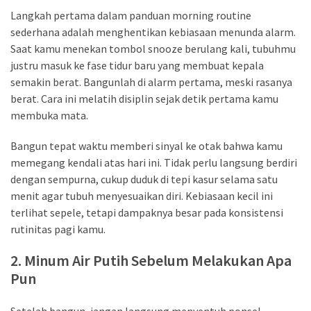
CATEGORIES
Langkah pertama dalam panduan morning routine
sederhana adalah menghentikan kebiasaan menunda alarm.
Productivity
Saat kamu menekan tombol snooze berulang kali, tubuhmu
&
justru masuk ke fase tidur baru yang membuat kepala
Time
semakin berat. Bangunlah di alarm pertama, meski rasanya
(67)
berat. Cara ini melatih disiplin sejak detik pertama kamu
membuka mata.
Confidence
&
Bangun tepat waktu memberi sinyal ke otak bahwa kamu
Mindset
memegang kendali atas hari ini. Tidak perlu langsung berdiri
(67)
dengan sempurna, cukup duduk di tepi kasur selama satu
menit agar tubuh menyesuaikan diri. Kebiasaan kecil ini
Journaling
terlihat sepele, tetapi dampaknya besar pada konsistensi
&
rutinitas pagi kamu.
Habits
(66)
2. Minum Air Putih Sebelum Melakukan Apa
Pun
tips
&
Setelah bangun, jangan langsung menyentuh ponsel.