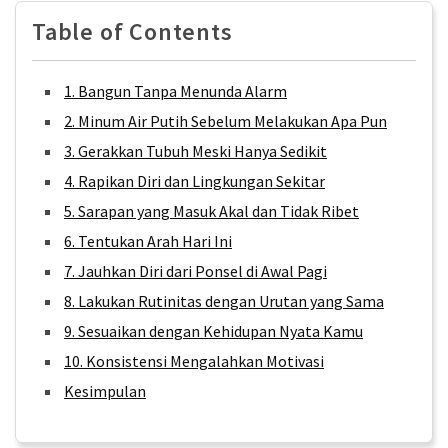
Tips
Table of Contents
Kurangi
Screen
Time
1. Bangun Tanpa Menunda Alarm
Harian
2. Minum Air Putih Sebelum Melakukan Apa Pun
Ini
3. Gerakkan Tubuh Meski Hanya Sedikit
Jalan
4. Rapikan Diri dan Lingkungan Sekitar
Santai,
5. Sarapan yang Masuk Akal dan Tidak Ribet
Dampak
6. Tentukan Arah Hari Ini
Maksimal!
Menguak
7. Jauhkan Diri dari Ponsel di Awal Pagi
Manfaat
8. Lakukan Rutinitas dengan Urutan yang Sama
Jalan
9. Sesuaikan dengan Kehidupan Nyata Kamu
Kaki
10. Konsistensi Mengalahkan Motivasi
10000
Langkah
Kesimpulan
untuk
Hidup