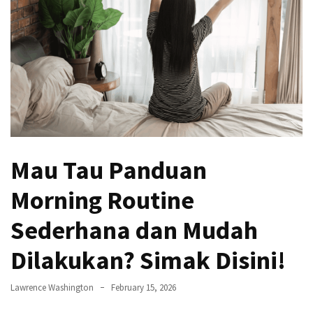
Jangan
Abaikan!
Begini
Cara
Hidup
Sehat
Anak
Kos
Biar
Mau Tau Panduan
Nggak
Tumbang
Morning Routine
Terlalu
Sederhana dan Mudah
Lama
Main
Dilakukan? Simak Disini!
HP?
Saatnya
Lawrence Washington
February 15, 2026
Coba