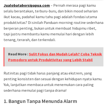
Lebih
Jualobataborsipapua.com
– Pernah merasa pagi kamu
Sehat
selalu berantakan, terburu-buru, dan bikin mood seharian
ikut kacau, padahal kamu tahu pagi adalah fondasi utama
Bukan
produktivitas? Di sinilah Panduan morning routine sederhana
Karena
berperan penting, bukan untuk membuat hidupmu ribet,
Kurang
tapi justru membantu kamu memulai hari dengan lebih
Berusaha,
tenang, terarah, dan terkendali.
Begini
Cara
Mencari
Read More :
Sulit Fokus dan Mudah Lelah? Coba Teknik
Passion
Pomodoro untuk Produktivitas yang Lebih Stabil
dalam
Diri
Rutinitas pagi tidak harus panjang atau ekstrem, yang
yang
penting konsisten dan sesuai dengan kehidupan nyata kamu.
Tepat
Yuk, lanjutkan membaca untuk menemukan cara paling
sederhana memulai pagi tanpa drama!
MOST
1. Bangun Tanpa Menunda Alarm
USED