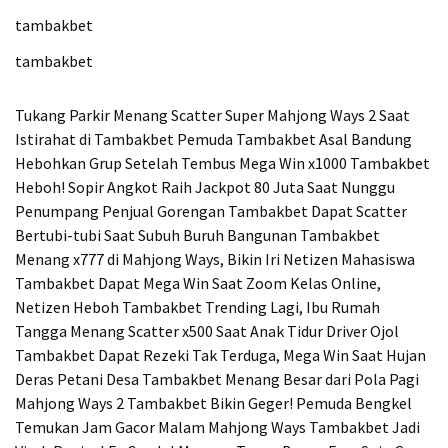
tambakbet
tambakbet
Tukang Parkir Menang Scatter Super Mahjong Ways 2 Saat
Istirahat di Tambakbet
Pemuda Tambakbet Asal Bandung
Hebohkan Grup Setelah Tembus Mega Win x1000
Tambakbet
Heboh! Sopir Angkot Raih Jackpot 80 Juta Saat Nunggu
Penumpang
Penjual Gorengan Tambakbet Dapat Scatter
Bertubi-tubi Saat Subuh
Buruh Bangunan Tambakbet
Menang x777 di Mahjong Ways, Bikin Iri Netizen
Mahasiswa
Tambakbet Dapat Mega Win Saat Zoom Kelas Online,
Netizen Heboh
Tambakbet Trending Lagi, Ibu Rumah
Tangga Menang Scatter x500 Saat Anak Tidur
Driver Ojol
Tambakbet Dapat Rezeki Tak Terduga, Mega Win Saat Hujan
Deras
Petani Desa Tambakbet Menang Besar dari Pola Pagi
Mahjong Ways 2
Tambakbet Bikin Geger! Pemuda Bengkel
Temukan Jam Gacor Malam Mahjong Ways
Tambakbet Jadi