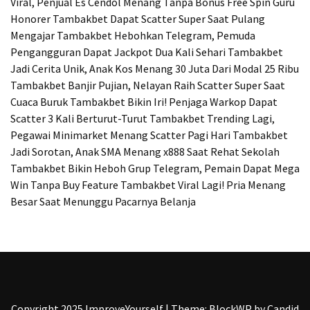
Viral, Penjual Es Cendol Menang Tanpa Bonus Free Spin
Guru
Honorer Tambakbet Dapat Scatter Super Saat Pulang
Mengajar
Tambakbet Hebohkan Telegram, Pemuda
Pengangguran Dapat Jackpot Dua Kali Sehari
Tambakbet
Jadi Cerita Unik, Anak Kos Menang 30 Juta Dari Modal 25 Ribu
Tambakbet Banjir Pujian, Nelayan Raih Scatter Super Saat
Cuaca Buruk
Tambakbet Bikin Iri! Penjaga Warkop Dapat
Scatter 3 Kali Berturut-Turut
Tambakbet Trending Lagi,
Pegawai Minimarket Menang Scatter Pagi Hari
Tambakbet
Jadi Sorotan, Anak SMA Menang x888 Saat Rehat Sekolah
Tambakbet Bikin Heboh Grup Telegram, Pemain Dapat Mega
Win Tanpa Buy Feature
Tambakbet Viral Lagi! Pria Menang
Besar Saat Menunggu Pacarnya Belanja
Copyright 2025 ImproveYourself
|
Theme: BlockWP by
Candid