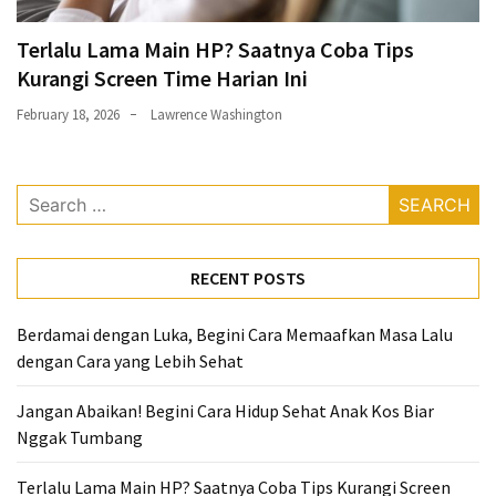
Terlalu Lama Main HP? Saatnya Coba Tips
Kurangi Screen Time Harian Ini
February 18, 2026
Lawrence Washington
Search
for:
RECENT POSTS
Berdamai dengan Luka, Begini Cara Memaafkan Masa Lalu
dengan Cara yang Lebih Sehat
Jangan Abaikan! Begini Cara Hidup Sehat Anak Kos Biar
Nggak Tumbang
Terlalu Lama Main HP? Saatnya Coba Tips Kurangi Screen