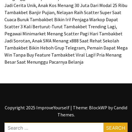
Jadi Cerita Unik, Anak Kos Menang 30 Juta Dari Modal 25 Ribu
Tambakbet Banjir Pujian, Nelayan Raih Scatter Super Saat
Cuaca Buruk
Tambakbet Bikin Iri! Penjaga Warkop Dapat
Scatter 3 Kali Berturut-Turut
Tambakbet Trending Lagi,
Pegawai Minimarket Menang Scatter Pagi Hari
Tambakbet
Jadi Sorotan, Anak SMA Menang x888 Saat Rehat Sekolah
Tambakbet Bikin Heboh Grup Telegram, Pemain Dapat Mega
Win Tanpa Buy Feature
Tambakbet Viral Lagi! Pria Menang
Besar Saat Menunggu Pacarnya Belanja
Copyright 2025 ImproveYourself
|
Theme: BlockWP by
Candid
Themes
.
Search