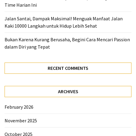
Time Harian Ini
Jalan Santai, Dampak Maksimal! Menguak Manfaat Jalan
Kaki 10000 Langkah untuk Hidup Lebih Sehat
Bukan Karena Kurang Berusaha, Begini Cara Mencari Passion
dalam Diri yang Tepat
RECENT COMMENTS
ARCHIVES
February 2026
November 2025
October 2025