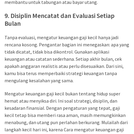
membantu untuk tabungan atau bayar utang.
9. Disiplin Mencatat dan Evaluasi Setiap
Bulan
Tanpa evaluasi, mengatur keuangan gaji kecil hanya jadi
rencana kosong. Pengantar bagian ini menegaskan: apa yang
tidak dicatat, tidak bisa dikontrol. Gunakan aplikasi
keuangan atau catatan sederhana. Setiap akhir bulan, cek
apakah anggaran realistis atau perlu disesuaikan. Dari sini,
kamu bisa terus memperbaiki strategi keuangan tanpa
mengulang kesalahan yang sama.
Mengatur keuangan gaji kecil bukan tentang hidup super
hemat atau menyiksa diri. Ini soal strategi, disiplin, dan
kesadaran finansial. Dengan pengaturan yang tepat, gaji
kecil tetap bisa memberi rasa aman, masih memungkinkan
menabung, dan utang pun perlahan berkurang. Mulailah dari
langkah kecil hari ini, karena Cara mengatur keuangan gaji