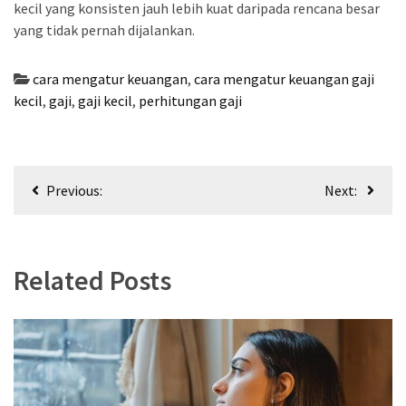
kecil yang konsisten jauh lebih kuat daripada rencana besar
yang tidak pernah dijalankan.
cara mengatur keuangan
,
cara mengatur keuangan gaji
kecil
,
gaji
,
gaji kecil
,
perhitungan gaji
Post
Previous:
Next:
navigation
Related Posts