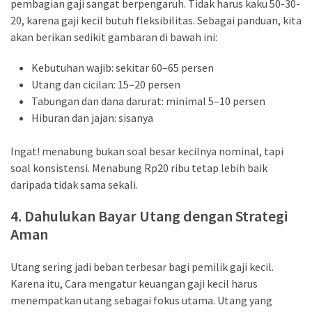
pembagian gaji sangat berpengaruh. Tidak harus kaku 50-30-
20, karena gaji kecil butuh fleksibilitas. Sebagai panduan, kita
akan berikan sedikit gambaran di bawah ini:
Kebutuhan wajib: sekitar 60–65 persen
Utang dan cicilan: 15–20 persen
Tabungan dan dana darurat: minimal 5–10 persen
Hiburan dan jajan: sisanya
Ingat! menabung bukan soal besar kecilnya nominal, tapi
soal konsistensi. Menabung Rp20 ribu tetap lebih baik
daripada tidak sama sekali.
4. Dahulukan Bayar Utang dengan Strategi
Aman
Utang sering jadi beban terbesar bagi pemilik gaji kecil.
Karena itu, Cara mengatur keuangan gaji kecil harus
menempatkan utang sebagai fokus utama. Utang yang