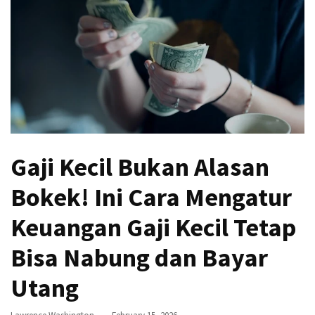
Jangan
Abaikan!
Begini
Cara
Hidup
Sehat
Anak
Kos
Biar
Gaji Kecil Bukan Alasan
Nggak
Tumbang
Bokek! Ini Cara Mengatur
Terlalu
Keuangan Gaji Kecil Tetap
Lama
Bisa Nabung dan Bayar
Main
HP?
Utang
Saatnya
Coba