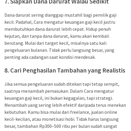
7. Siapkan Dana Darurat Walau Sedikit
Dana darurat sering dianggap mustahil bagi pemilik gaji
kecil. Padahal, Cara mengatur keuangan gaji kecil justru
membutuhkan dana darurat lebih cepat. Hidup penuh
kejutan, dan tanpa dana darurat, kamu akan kembali
berutang. Mulai dari target kecil, misalnya satu kali
pengeluaran bulanan. Tidak perlu langsung besar, yang
penting ada cadangan saat kondisi mendesak.
8. Cari Penghasilan Tambahan yang Realistis
Jika semua pengeluaran sudah ditekan tapi tetap sempit,
saatnya menambah pemasukan. Dalam Cara mengatur
keuangan gaji kecil, ini bukan kegagalan, tapi strategi.
Menambah uang sering lebih efektif daripada terus menekan
kebutuhan. Kamu bisa mulai dari freelance, jualan online
kecil-kecilan, atau monetisasi hobi. Tidak harus langsung
besar, tambahan Rp300–500 ribu per bulan sudah sangat