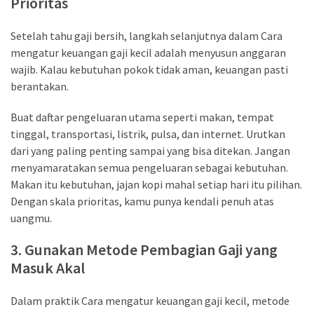
Prioritas
trik
(27)
Setelah tahu gaji bersih, langkah selanjutnya dalam Cara
Uncategorized
mengatur keuangan gaji kecil adalah menyusun anggaran
(1)
wajib. Kalau kebutuhan pokok tidak aman, keuangan pasti
berantakan.
Buat daftar pengeluaran utama seperti makan, tempat
tinggal, transportasi, listrik, pulsa, dan internet. Urutkan
dari yang paling penting sampai yang bisa ditekan. Jangan
menyamaratakan semua pengeluaran sebagai kebutuhan.
Makan itu kebutuhan, jajan kopi mahal setiap hari itu pilihan.
Dengan skala prioritas, kamu punya kendali penuh atas
uangmu.
3. Gunakan Metode Pembagian Gaji yang
Masuk Akal
Dalam praktik Cara mengatur keuangan gaji kecil, metode