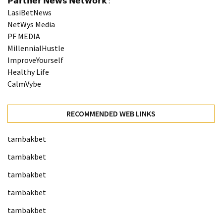
𝗣𝗮𝗿𝘁𝗻𝗲𝗿 𝗡𝗲𝘄𝘀 𝗡𝗲𝘁𝘄𝗼𝗿𝗸 :
LasiBetNews
NetWys Media
PF MEDIA
MillennialHustle
ImproveYourself
Healthy Life
CalmVybe
RECOMMENDED WEB LINKS
tambakbet
tambakbet
tambakbet
tambakbet
tambakbet