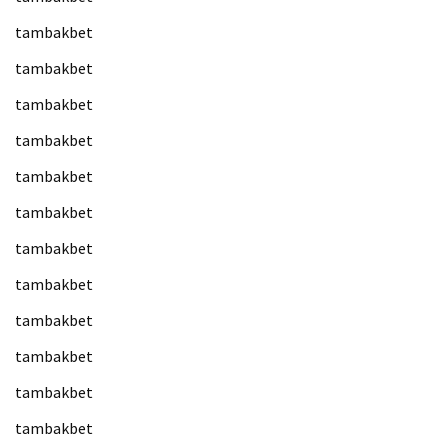
tambakbet
tambakbet
tambakbet
tambakbet
tambakbet
tambakbet
tambakbet
tambakbet
tambakbet
tambakbet
tambakbet
tambakbet