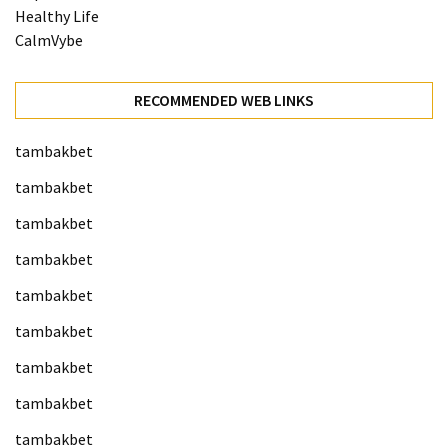
trik
Healthy Life
(27)
CalmVybe
Uncategorized
(1)
RECOMMENDED WEB LINKS
tambakbet
tambakbet
tambakbet
tambakbet
tambakbet
tambakbet
tambakbet
tambakbet
tambakbet