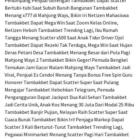
Penumpang
Penjual Gorengan Tambakbet Dapat Scatter
Bertubi-tubi Saat Subuh
Buruh Bangunan Tambakbet
Menang x777 di Mahjong Ways, Bikin Iri Netizen
Mahasiswa
Tambakbet Dapat Mega Win Saat Zoom Kelas Online,
Netizen Heboh
Tambakbet Trending Lagi, Ibu Rumah
Tangga Menang Scatter x500 Saat Anak Tidur
Driver Ojol
Tambakbet Dapat Rezeki Tak Terduga, Mega Win Saat Hujan
Deras
Petani Desa Tambakbet Menang Besar dari Pola Pagi
Mahjong Ways 2
Tambakbet Bikin Geger! Pemuda Bengkel
Temukan Jam Gacor Malam Mahjong Ways
Tambakbet Jadi
Viral, Penjual Es Cendol Menang Tanpa Bonus Free Spin
Guru
Honorer Tambakbet Dapat Scatter Super Saat Pulang
Mengajar
Tambakbet Hebohkan Telegram, Pemuda
Pengangguran Dapat Jackpot Dua Kali Sehari
Tambakbet
Jadi Cerita Unik, Anak Kos Menang 30 Juta Dari Modal 25 Ribu
Tambakbet Banjir Pujian, Nelayan Raih Scatter Super Saat
Cuaca Buruk
Tambakbet Bikin Iri! Penjaga Warkop Dapat
Scatter 3 Kali Berturut-Turut
Tambakbet Trending Lagi,
Pegawai Minimarket Menang Scatter Pagi Hari
Tambakbet