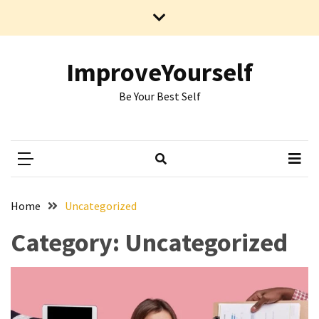
Skip
Skip
to
to
content
content
RECENT
POSTS
ImproveYourself
Be Your Best Self
Berdamai
dengan
Luka,
Begini
Cara
Memaafkan
Masa
Home
Uncategorized
Lalu
Category:
Uncategorized
dengan
Cara
yang
Lebih
Sehat