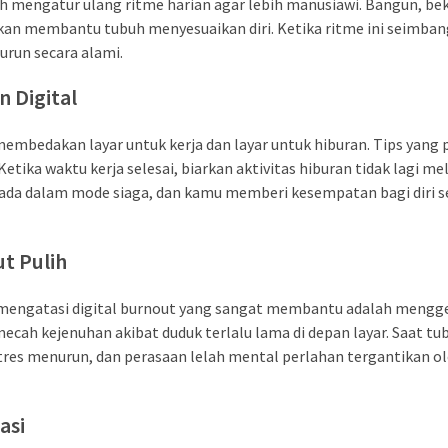
ah mengatur ulang ritme harian agar lebih manusiawi. Bangun, bek
akan membantu tubuh menyesuaikan diri. Ketika ritme ini seimban
urun secara alami.
 Digital
membedakan layar untuk kerja dan layar untuk hiburan. Tips yang 
tika waktu kerja selesai, biarkan aktivitas hiburan tidak lagi me
erada dalam mode siaga, dan kamu memberi kesempatan bagi diri s
ut Pulih
ps mengatasi digital burnout yang sangat membantu adalah mengg
mecah kejenuhan akibat duduk terlalu lama di depan layar. Saat tu
tres menurun, dan perasaan lelah mental perlahan tergantikan o
asi