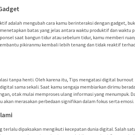
 Gadget
fektif adalah mengubah cara kamu berinteraksi dengan gadget, bu
enetapkan batas yang jelas antara waktu produktif dan waktu pr
onsel saat bangun tidur atau sebelum tidur, kamu memberi ruan
membantu pikiranmu kembali lebih tenang dan tidak reaktif terha
si tanpa henti. Oleh karena itu, Tips mengatasi digital burnout
igital sama sekali. Saat kamu sengaja membiarkan dirimu berad
ringan, otak mulai memproses ulang informasi yang menumpuk. Da
mu akan merasakan perbedaan signifikan dalam fokus serta emosi.
lami
ng terlalu dipaksakan mengikuti kecepatan dunia digital. Salah sat