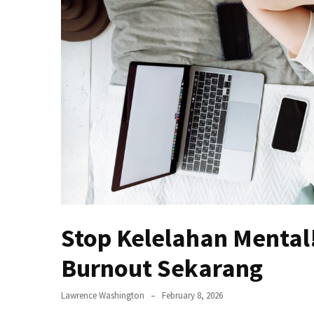
Jangan
Abaikan!
Begini
Cara
Hidup
Sehat
Anak
Kos
Biar
Nggak
Tumbang
Terlalu
Stop Kelelahan Mental!
Lama
Main
Burnout Sekarang
HP?
Saatnya
Lawrence Washington
February 8, 2026
Coba