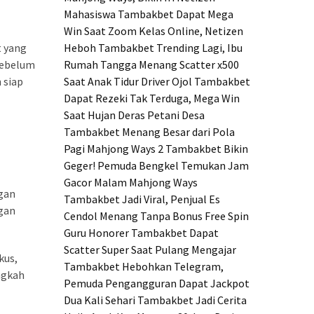
Mahasiswa Tambakbet Dapat Mega
Win Saat Zoom Kelas Online, Netizen
t yang
Heboh
Tambakbet Trending Lagi, Ibu
 sebelum
Rumah Tangga Menang Scatter x500
 siap
Saat Anak Tidur
Driver Ojol Tambakbet
Dapat Rezeki Tak Terduga, Mega Win
Saat Hujan Deras
Petani Desa
Tambakbet Menang Besar dari Pola
Pagi Mahjong Ways 2
Tambakbet Bikin
Geger! Pemuda Bengkel Temukan Jam
Gacor Malam Mahjong Ways
gan
Tambakbet Jadi Viral, Penjual Es
gan
Cendol Menang Tanpa Bonus Free Spin
Guru Honorer Tambakbet Dapat
Scatter Super Saat Pulang Mengajar
kus,
Tambakbet Hebohkan Telegram,
ngkah
Pemuda Pengangguran Dapat Jackpot
Dua Kali Sehari
Tambakbet Jadi Cerita