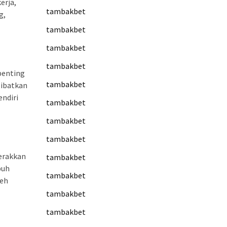
erja,
tambakbet
g,
tambakbet
tambakbet
tambakbet
penting
tambakbet
libatkan
endiri
tambakbet
tambakbet
tambakbet
erakkan
tambakbet
buh
tambakbet
leh
tambakbet
tambakbet