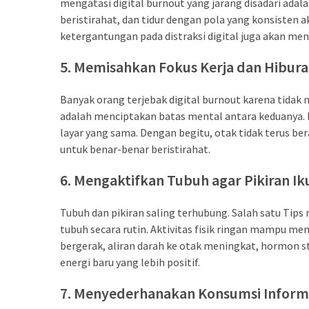
trik
mengatasi digital burnout yang jarang disadari adal
(27)
beristirahat, dan tidur dengan pola yang konsisten 
ketergantungan pada distraksi digital juga akan men
Uncategorized
5. Memisahkan Fokus Kerja dan Hiburan
(1)
Banyak orang terjebak digital burnout karena tidak 
adalah menciptakan batas mental antara keduanya. Ke
layar yang sama. Dengan begitu, otak tidak terus b
untuk benar-benar beristirahat.
6. Mengaktifkan Tubuh agar Pikiran Ik
Tubuh dan pikiran saling terhubung. Salah satu Ti
tubuh secara rutin. Aktivitas fisik ringan mampu me
bergerak, aliran darah ke otak meningkat, hormon s
energi baru yang lebih positif.
7. Menyederhanakan Konsumsi Inform