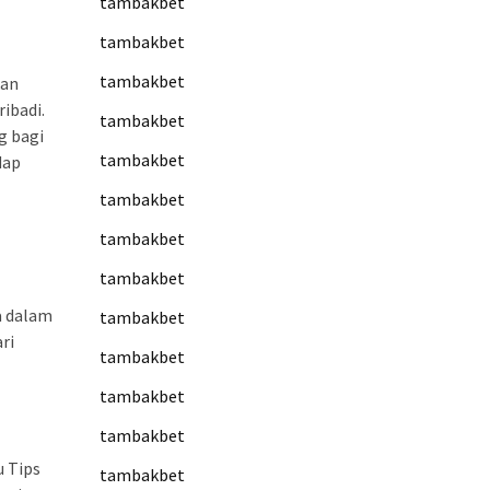
tambakbet
tambakbet
tambakbet
kan
ibadi.
tambakbet
g bagi
tambakbet
dap
tambakbet
tambakbet
tambakbet
a dalam
tambakbet
ri
tambakbet
tambakbet
tambakbet
u Tips
tambakbet