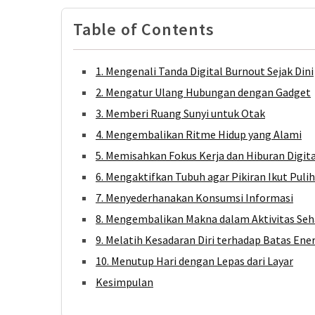
Tips
Kurangi
Table of Contents
Screen
Time
Harian
1. Mengenali Tanda Digital Burnout Sejak Dini
Ini
2. Mengatur Ulang Hubungan dengan Gadget
3. Memberi Ruang Sunyi untuk Otak
Jalan
4. Mengembalikan Ritme Hidup yang Alami
Santai,
Dampak
5. Memisahkan Fokus Kerja dan Hiburan Digita
Maksimal!
6. Mengaktifkan Tubuh agar Pikiran Ikut Pulih
Menguak
7. Menyederhanakan Konsumsi Informasi
Manfaat
8. Mengembalikan Makna dalam Aktivitas Seha
Jalan
Kaki
9. Melatih Kesadaran Diri terhadap Batas Ene
10000
10. Menutup Hari dengan Lepas dari Layar
Langkah
Kesimpulan
untuk
Hidup