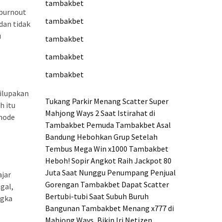
tambakbet
 burnout
tambakbet
dan tidak
u
tambakbet
tambakbet
tambakbet
dilupakan
Tukang Parkir Menang Scatter Super
h itu
Mahjong Ways 2 Saat Istirahat di
 mode
Tambakbet
Pemuda Tambakbet Asal
Bandung Hebohkan Grup Setelah
Tembus Mega Win x1000
Tambakbet
Heboh! Sopir Angkot Raih Jackpot 80
Juta Saat Nunggu Penumpang
Penjual
ajar
Gorengan Tambakbet Dapat Scatter
gal,
Bertubi-tubi Saat Subuh
Buruh
ngka
Bangunan Tambakbet Menang x777 di
Mahjong Ways, Bikin Iri Netizen