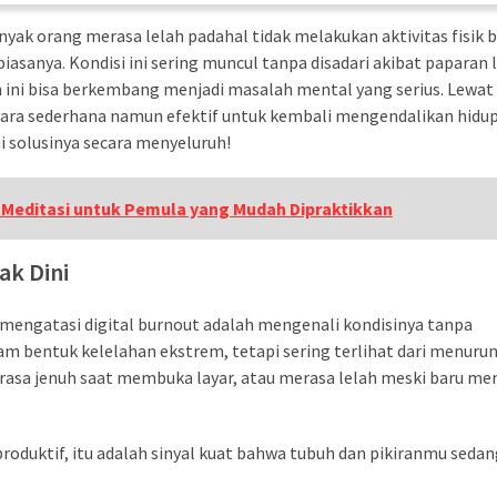
anyak orang merasa lelah padahal tidak melakukan aktivitas fisik b
 biasanya. Kondisi ini sering muncul tanpa disadari akibat paparan 
an ini bisa berkembang menjadi masalah mental yang serius. Lewat
ara sederhana namun efektif untuk kembali mengendalikan hidu
 solusinya secara menyeluruh!
ps Meditasi untuk Pemula yang Mudah Dipraktikkan
ak Dini
engatasi digital burnout adalah mengenali kondisinya tanpa
am bentuk kelelahan ekstrem, tetapi sering terlihat dari menuru
rasa jenuh saat membuka layar, atau merasa lelah meski baru me
oduktif, itu adalah sinyal kuat bahwa tubuh dan pikiranmu sedan