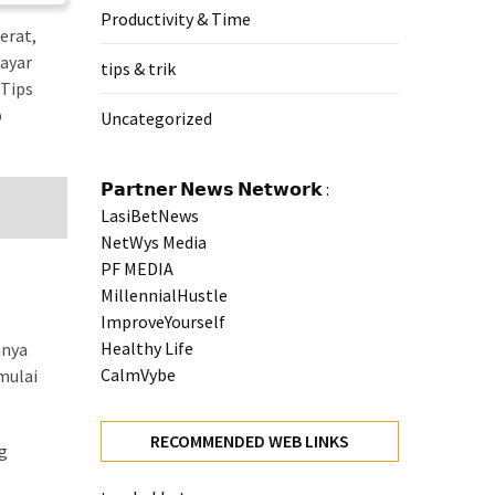
Productivity & Time
erat,
layar
tips & trik
 Tips
p
Uncategorized
𝗣𝗮𝗿𝘁𝗻𝗲𝗿 𝗡𝗲𝘄𝘀 𝗡𝗲𝘁𝘄𝗼𝗿𝗸 :
LasiBetNews
NetWys Media
PF MEDIA
MillennialHustle
ImproveYourself
Healthy Life
nnya
CalmVybe
mulai
RECOMMENDED WEB LINKS
g