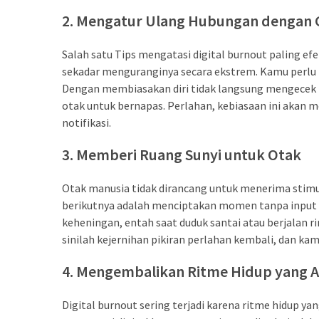
CATEGORIES
2. Mengatur Ulang Hubungan dengan
Productivity
Salah satu Tips mengatasi digital burnout paling e
&
sekadar menguranginya secara ekstrem. Kamu perlu m
Time
Dengan membiasakan diri tidak langsung mengecek p
(67)
otak untuk bernapas. Perlahan, kebiasaan ini akan 
Confidence
notifikasi.
&
3. Memberi Ruang Sunyi untuk Otak
Mindset
(67)
Otak manusia tidak dirancang untuk menerima stimula
Journaling
berikutnya adalah menciptakan momen tanpa input d
&
keheningan, entah saat duduk santai atau berjalan 
Habits
sinilah kejernihan pikiran perlahan kembali, dan ka
(66)
4. Mengembalikan Ritme Hidup yang A
tips
&
Digital burnout sering terjadi karena ritme hidup ya