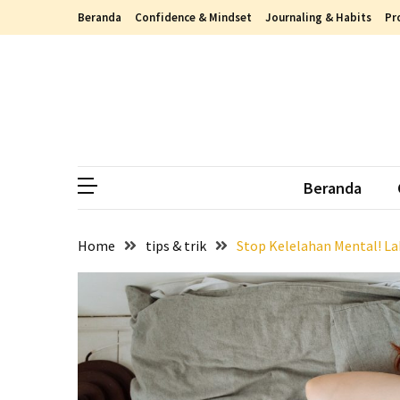
Skip
Skip
Beranda
Confidence & Mindset
Journaling & Habits
Pr
to
to
content
content
RECENT
POSTS
Berdamai
dengan
Luka,
Beranda
Begini
Cara
Memaafkan
Home
tips & trik
Stop Kelelahan Mental! La
Masa
Lalu
dengan
Cara
yang
Lebih
Sehat