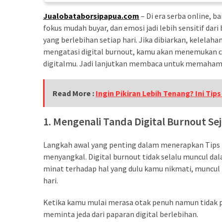
Lebih
Jualobataborsipapua.com
– Di era serba online, b
Sehat
fokus mudah buyar, dan emosi jadi lebih sensitif dari
Bukan
yang berlebihan setiap hari. Jika dibiarkan, kelelah
Karena
mengatasi digital burnout, kamu akan menemukan c
Kurang
digitalmu. Jadi lanjutkan membaca untuk memahami
Berusaha,
Begini
Read More :
Ingin Pikiran Lebih Tenang? Ini Ti
Cara
Mencari
1. Mengenali Tanda Digital Burnout Sej
Passion
dalam
Langkah awal yang penting dalam menerapkan Tips m
Diri
menyangkal. Digital burnout tidak selalu muncul dal
yang
minat terhadap hal yang dulu kamu nikmati, muncul 
Tepat
hari.
Ketika kamu mulai merasa otak penuh namun tidak pr
MOST
USED
meminta jeda dari paparan digital berlebihan.