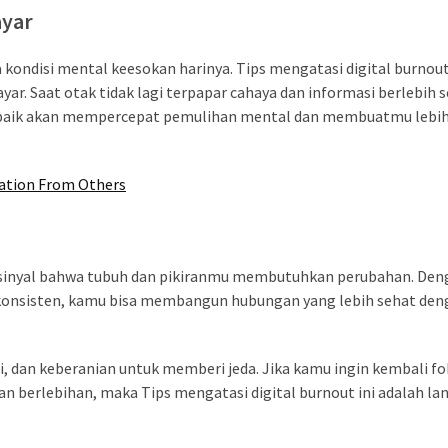
ayar
kondisi mental keesokan harinya. Tips mengatasi digital burnou
yar. Saat otak tidak lagi terpapar cahaya dan informasi berlebih
bih baik akan mempercepat pemulihan mental dan membuatmu lebih
dation From Others
 sinyal bahwa tubuh dan pikiranmu membutuhkan perubahan. Den
 konsisten, kamu bisa membangun hubungan yang lebih sehat den
, dan keberanian untuk memberi jeda. Jika kamu ingin kembali fo
an berlebihan, maka Tips mengatasi digital burnout ini adalah la