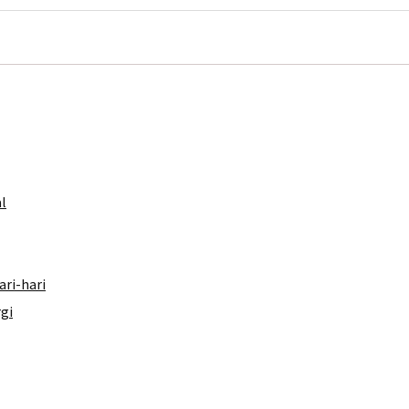
l
ri-hari
rgi