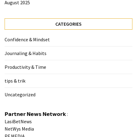
August 2025
CATEGORIES
Confidence & Mindset
Journaling & Habits
Productivity & Time
tips & trik
Uncategorized
𝗣𝗮𝗿𝘁𝗻𝗲𝗿 𝗡𝗲𝘄𝘀 𝗡𝗲𝘁𝘄𝗼𝗿𝗸 :
LasiBetNews
NetWys Media
PF MEDIA