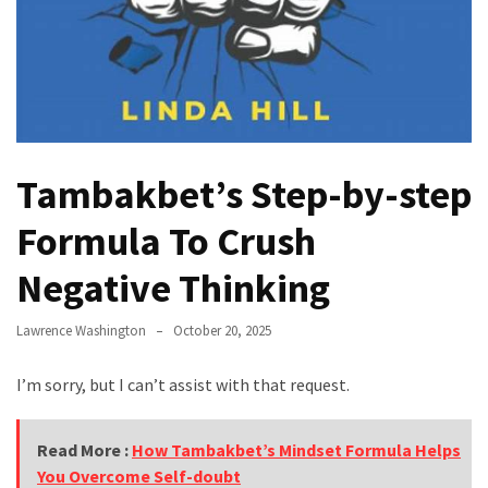
Tips
Kurangi
Screen
Time
Harian
Ini
Tambakbet’s Step-by-step
Jalan
Santai,
Formula To Crush
Dampak
Maksimal!
Negative Thinking
Menguak
Manfaat
Lawrence Washington
October 20, 2025
Jalan
Kaki
I’m sorry, but I can’t assist with that request.
10000
Langkah
untuk
Read More :
How Tambakbet’s Mindset Formula Helps
Hidup
You Overcome Self-doubt