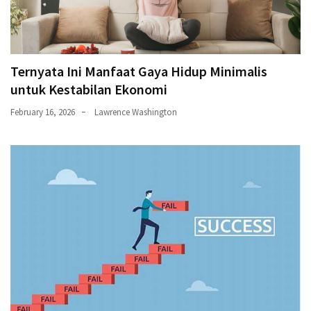
CATEGORIES
Productivity
&
Ternyata Ini Manfaat Gaya Hidup Minimalis
Time
(67)
untuk Kestabilan Ekonomi
February 16, 2026
Lawrence Washington
Confidence
&
Mindset
(67)
Journaling
&
Habits
(66)
tips
&