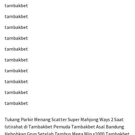
tambakbet
tambakbet
tambakbet
tambakbet
tambakbet
tambakbet
tambakbet
tambakbet
tambakbet
tambakbet
Tukang Parkir Menang Scatter Super Mahjong Ways 2 Saat
Istirahat di Tambakbet
Pemuda Tambakbet Asal Bandung
Hebohkan Grup Setelah Tembus Mega Win x1000
Tambakbet