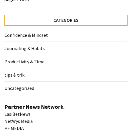
CATEGORIES
Productivity
CATEGORIES
&
Time
Confidence & Mindset
(67)
Journaling & Habits
Confidence
&
Productivity & Time
Mindset
(67)
tips & trik
Journaling
Uncategorized
&
Habits
(66)
𝗣𝗮𝗿𝘁𝗻𝗲𝗿 𝗡𝗲𝘄𝘀 𝗡𝗲𝘁𝘄𝗼𝗿𝗸 :
LasiBetNews
tips
NetWys Media
&
PF MEDIA