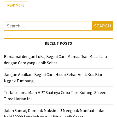
Tips
READ MORE
Kurangi
Screen
Time
Search
Harian
for:
Ini
RECENT POSTS
Jalan
Santai,
Berdamai dengan Luka, Begini Cara Memaafkan Masa Lalu
Dampak
dengan Cara yang Lebih Sehat
Maksimal!
Menguak
Jangan Abaikan! Begini Cara Hidup Sehat Anak Kos Biar
Manfaat
Nggak Tumbang
Jalan
Kaki
Terlalu Lama Main HP? Saatnya Coba Tips Kurangi Screen
10000
Time Harian Ini
Langkah
untuk
Jalan Santai, Dampak Maksimal! Menguak Manfaat Jalan
Hidup
Kaki 10000 Langkah untuk Hidup Lebih Sehat