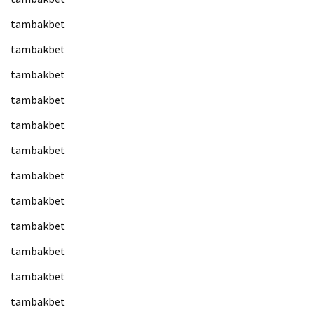
tambakbet
tambakbet
tambakbet
tambakbet
tambakbet
tambakbet
tambakbet
tambakbet
tambakbet
tambakbet
tambakbet
tambakbet