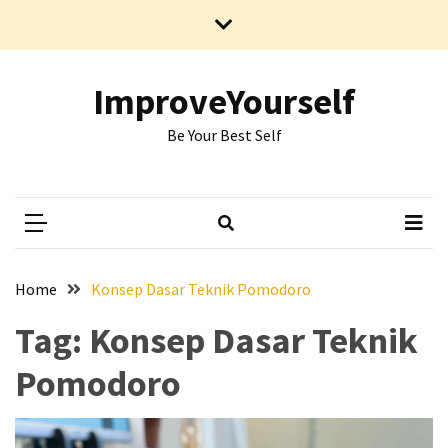
Skip
Skip
to
to
content
content
RECENT
POSTS
ImproveYourself
Be Your Best Self
Berdamai
dengan
Luka,
Begini
Cara
Memaafkan
Masa
Home
Konsep Dasar Teknik Pomodoro
Lalu
Tag:
Konsep Dasar Teknik
dengan
Cara
Pomodoro
yang
Lebih
Sehat