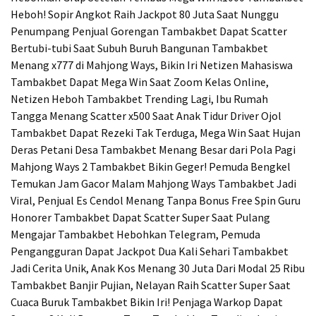
Heboh! Sopir Angkot Raih Jackpot 80 Juta Saat Nunggu
Penumpang
Penjual Gorengan Tambakbet Dapat Scatter
Bertubi-tubi Saat Subuh
Buruh Bangunan Tambakbet
Menang x777 di Mahjong Ways, Bikin Iri Netizen
Mahasiswa
Tambakbet Dapat Mega Win Saat Zoom Kelas Online,
Netizen Heboh
Tambakbet Trending Lagi, Ibu Rumah
Tangga Menang Scatter x500 Saat Anak Tidur
Driver Ojol
Tambakbet Dapat Rezeki Tak Terduga, Mega Win Saat Hujan
Deras
Petani Desa Tambakbet Menang Besar dari Pola Pagi
Mahjong Ways 2
Tambakbet Bikin Geger! Pemuda Bengkel
Temukan Jam Gacor Malam Mahjong Ways
Tambakbet Jadi
Viral, Penjual Es Cendol Menang Tanpa Bonus Free Spin
Guru
Honorer Tambakbet Dapat Scatter Super Saat Pulang
Mengajar
Tambakbet Hebohkan Telegram, Pemuda
Pengangguran Dapat Jackpot Dua Kali Sehari
Tambakbet
Jadi Cerita Unik, Anak Kos Menang 30 Juta Dari Modal 25 Ribu
Tambakbet Banjir Pujian, Nelayan Raih Scatter Super Saat
Cuaca Buruk
Tambakbet Bikin Iri! Penjaga Warkop Dapat